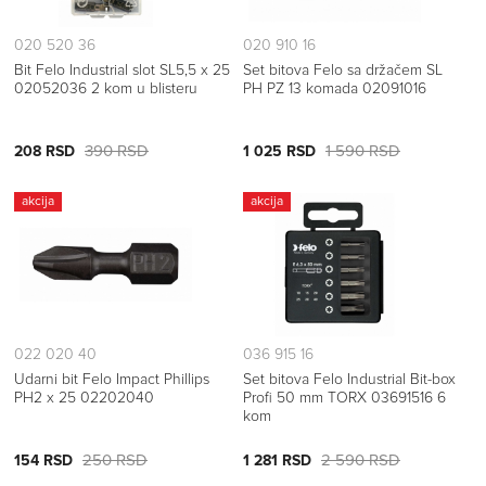
020 520 36
020 910 16
Bit Felo Industrial slot SL5,5 x 25
Set bitova Felo sa držačem SL
02052036 2 kom u blisteru
PH PZ 13 komada 02091016
390 RSD
1 590 RSD
208 RSD
1 025 RSD
akcija
akcija
022 020 40
036 915 16
Udarni bit Felo Impact Phillips
Set bitova Felo Industrial Bit-box
PH2 x 25 02202040
Profi 50 mm TORX 03691516 6
kom
250 RSD
2 590 RSD
154 RSD
1 281 RSD