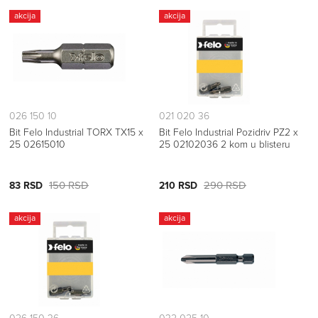
akcija
akcija
026 150 10
021 020 36
Bit Felo Industrial TORX TX15 x
Bit Felo Industrial Pozidriv PZ2 x
25 02615010
25 02102036 2 kom u blisteru
150 RSD
290 RSD
83 RSD
210 RSD
akcija
akcija