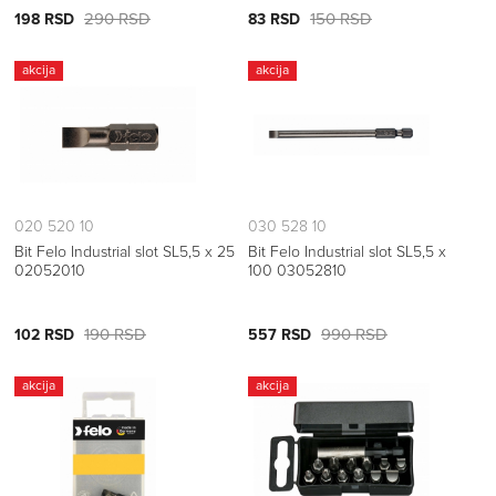
290 RSD
150 RSD
198 RSD
83 RSD
akcija
akcija
020 520 10
030 528 10
Bit Felo Industrial slot SL5,5 x 25
Bit Felo Industrial slot SL5,5 x
02052010
100 03052810
190 RSD
990 RSD
102 RSD
557 RSD
akcija
akcija