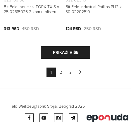
026 150 36
032 025 10
Bit Felo Industrial TORX TX15 x
Bit Felo Industrial Phillips PH2 x
25 02615036 2 kom u blisteru
50 03202510
450 RSD
250 RSD
313 RSD
124 RSD
PRIKAŽI VIŠE
1
2
3
Felo Werkzeugfabrik Srbija, Beograd 2026