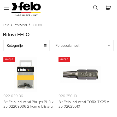
Felo
Proizvodi
BITOVI
Bitovi FELO
Kategorije
Po popularnosti
akcija
akcija
022 030 36
026 250 10
Bit Felo Industrial Phillips PH3 x
Bit Felo Industrial TORX TX25 x
25 02203036 2 kom u blisteru
25 02625010