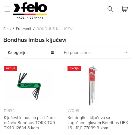
Felo
Proizvodi
BONDHUS KLJUČEVI
Bondhus Imbus ključevi
Kategorije
Po popularnosti
akcija
akcija
12634
77099
Ključevi imbus na plastičnom
Set dugih L-ključeva sa
držaču Bondhus TORX TX9 -
kugličnom glavom Bondhus HEX
TX40 12634 8 kom
1,5 - 10,0 77099 9 kom