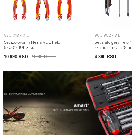
580 018 40 L
900 952 48 L
Set izolovanih klešta VDE Felo
Set šrafcigera Felo N
58001840L 3 kom
skalpelom Olfa 18 m
kom
10 990 RSD
12 990 RSD
4 390 RSD