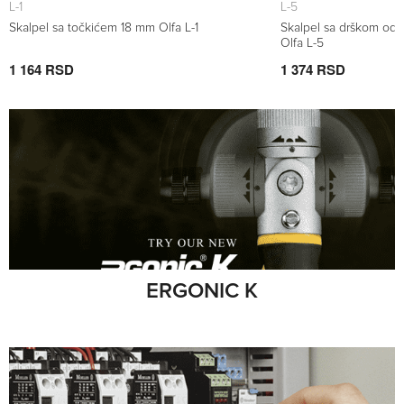
L-1
L-5
Skalpel sa točkićem 18 mm Olfa L-1
Skalpel sa drškom od 
Olfa L-5
1 164 RSD
1 374 RSD
ERGONIC K