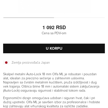
1 092 RSD
Cena sa PDV-om
U KORPU
Zemlja proizvođača Japan
Skalpel metalni Auto-Lock 18 mm Olfa ML je robustan i pouzdan
alat, idealan za precizno sečenje u zahtevnim uslovima.
Napravljen sa čvrstim metalnim kućištem, pruža izdržljivost i dug
vek trajanja. Oštrica širine 18 mm i automatski sistem zaključavanja
(Auto-Lock) osiguravaju sigurnost i stabilnost tokom rada.
Ergonomični dizajn omogućava udoban i siguran hvat, čak i pri
dužoj upotrebi. Olfa ML je savršen izbor za profesionalce i hobiste
koji zahtevaju alat vrhunskog kvaliteta za različite zadatke.