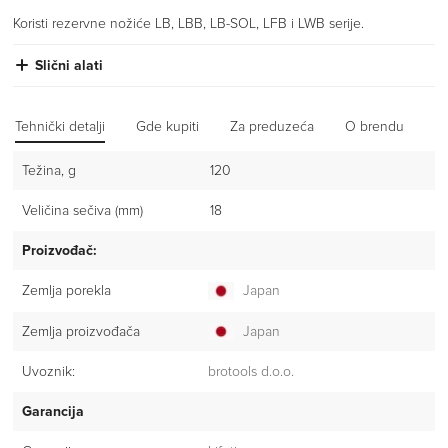
Koristi rezervne nožiće LB, LBB, LB-SOL, LFB i LWB serije.
Slični alati
Tehnički detalji
Gde kupiti
Za preduzeća
O brendu
Iz
Težina, g
120
Veličina sečiva (mm)
18
Proizvođač:
Zemlja porekla
Japan
Zemlja proizvođača
Japan
Uvoznik:
brotools d.o.o.
Garancija