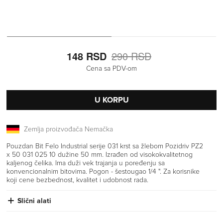
148 RSD
290 RSD
Cena sa PDV-om
U KORPU
Zemlja proizvođača Nemačka
Pouzdan Bit Felo Industrial serije 031 krst sa žlebom Pozidriv PZ2
x 50 031 025 10 dužine 50 mm. Izrađen od visokokvalitetnog
kaljenog čelika. Ima duži vek trajanja u poređenju sa
konvencionalnim bitovima. Pogon - šestougao 1/4 ". Za korisnike
koji cene bezbednost, kvalitet i udobnost rada.
Slični alati