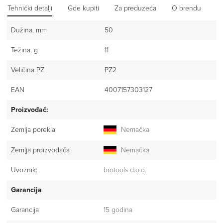
Tehnički detalji
Gde kupiti
Za preduzeća
O brendu
Iz
Dužina, mm
50
Težina, g
11
Veličina PZ
PZ2
EAN
4007157303127
Proizvođač:
Zemlja porekla
Nemačka
Zemlja proizvođača
Nemačka
Uvoznik:
brotools d.o.o.
Garancija
Garancija
15 godina