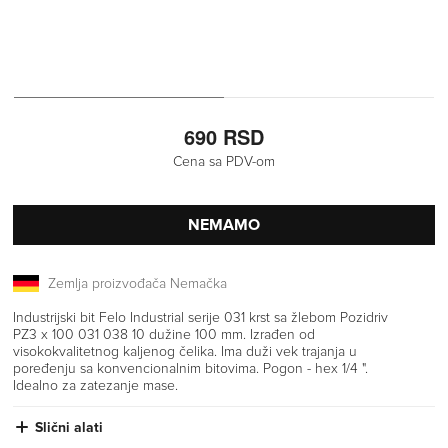
690 RSD
Cena sa PDV-om
NEMAMO
Zemlja proizvođača Nemačka
Industrijski bit Felo Industrial serije 031 krst sa žlebom Pozidriv
PZ3 x 100 031 038 10 dužine 100 mm. Izrađen od
visokokvalitetnog kaljenog čelika. Ima duži vek trajanja u
poređenju sa konvencionalnim bitovima. Pogon - hex 1/4 ".
Idealno za zatezanje mase.
Slični alati