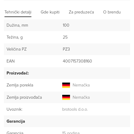
Tehnički detalji
Gde kupiti
Za preduzeća
O brendu
Iz
Dužina, mm
100
Težina, g
25
Veličina PZ
PZ3
EAN
4007157308160
Proizvođač:
Zemlja porekla
Nemačka
Zemlja proizvođača
Nemačka
Uvoznik:
brotools d.o.o.
Garancija
Garancija
15 godina