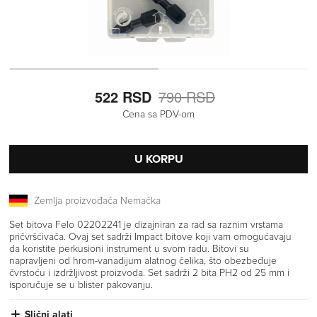
522 RSD
790 RSD
Cena sa PDV-om
U KORPU
Zemlja proizvođača Nemačka
Set bitova Felo 02202241 je dizajniran za rad sa raznim vrstama
pričvršćivača. Ovaj set sadrži Impact bitove koji vam omogućavaju
da koristite perkusioni instrument u svom radu. Bitovi su
napravljeni od hrom-vanadijum alatnog čelika, što obezbeđuje
čvrstoću i izdržljivost proizvoda. Set sadrži 2 bita PH2 od 25 mm i
isporučuje se u blister pakovanju.
Slični alati