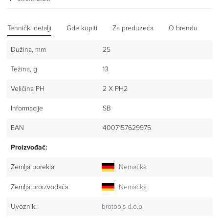
Tehnički detalji
Gde kupiti
Za preduzeća
O brendu
Iz
Dužina, mm
25
Težina, g
13
Veličina PH
2 X PH2
Informacije
SB
EAN
4007157629975
Proizvođač:
Zemlja porekla
Nemačka
Zemlja proizvođača
Nemačka
Uvoznik:
brotools d.o.o.