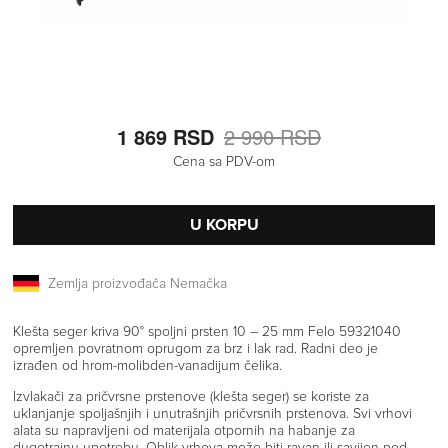
1 869 RSD
2 990 RSD
Cena sa PDV-om
U KORPU
Zemlja proizvođača Nemačka
Klešta seger kriva 90° spoljni prsten 10 – 25 mm Felo 59321040
opremljen povratnom oprugom za brz i lak rad. Radni deo je
izrađen od hrom-molibden-vanadijum čelika.
Izvlakači za pričvrsne prstenove (klešta seger) se koriste za
uklanjanje spoljašnjih i unutrašnjih pričvrsnih prstenova. Svi vrhovi
alata su napravljeni od materijala otpornih na habanje za
dugotrajnu upotrebu. Oblik vrhova može biti ravan ili savijen pod