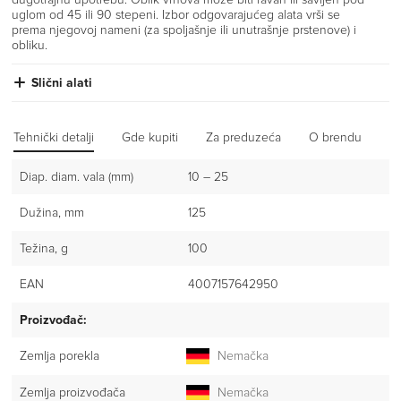
uglom od 45 ili 90 stepeni. Izbor odgovarajućeg alata vrši se
prema njegovoj nameni (za spoljašnje ili unutrašnje prstenove) i
obliku.
Slični alati
Tehnički detalji
Gde kupiti
Za preduzeća
O brendu
Iz
Diap. diam. vala (mm)
10 – 25
Dužina, mm
125
Težina, g
100
EAN
4007157642950
Proizvođač:
Zemlja porekla
Nemačka
Zemlja proizvođača
Nemačka