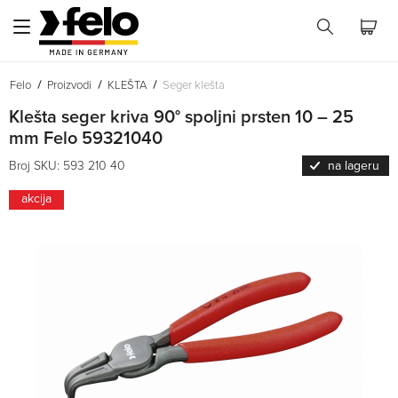
Felo
Proizvodi
KLEŠTA
Seger klešta
Klešta seger kriva 90° spoljni prsten 10 – 25
mm Felo 59321040
Broj SKU: 593 210 40
na lageru
akcija