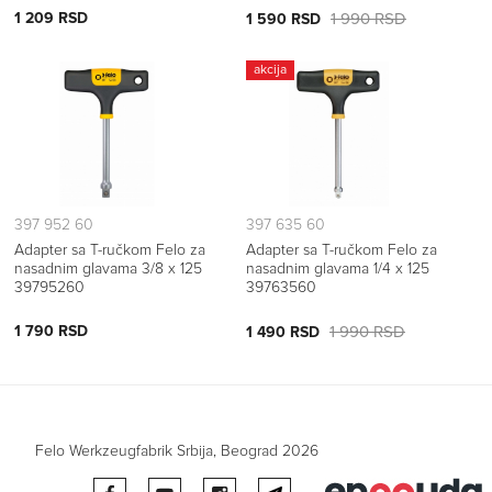
1 209 RSD
1 990 RSD
1 590 RSD
akcija
397 952 60
397 635 60
Adapter sa T-ručkom Felo za
Adapter sa T-ručkom Felo za
nasadnim glavama 3/8 x 125
nasadnim glavama 1/4 x 125
39795260
39763560
1 790 RSD
1 990 RSD
1 490 RSD
Felo Werkzeugfabrik Srbija, Beograd 2026