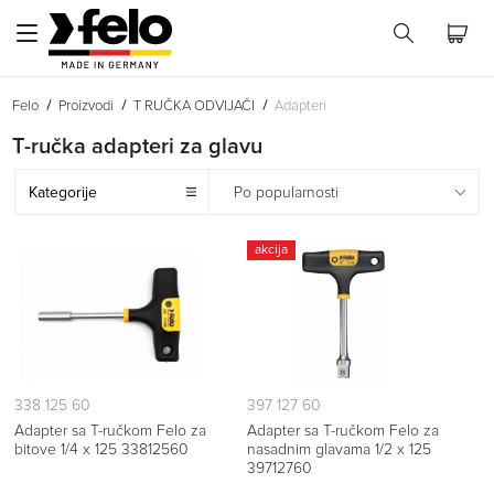
Felo
Proizvodi
T RUČKA ODVIJAČI
Adapteri
T-ručka adapteri za glavu
Kategorije
Po popularnosti
akcija
338 125 60
397 127 60
Adapter sa T-ručkom Felo za
Adapter sa T-ručkom Felo za
bitove 1/4 x 125 33812560
nasadnim glavama 1/2 x 125
39712760