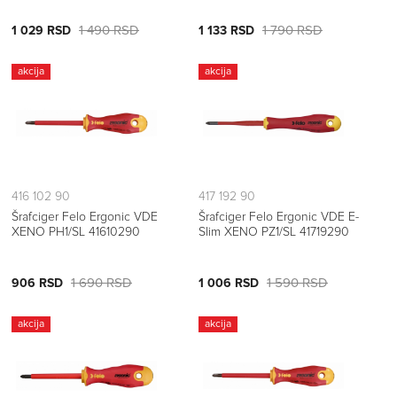
1 490 RSD
1 790 RSD
1 029 RSD
1 133 RSD
akcija
akcija
416 102 90
417 192 90
Šrafciger Felo Ergonic VDE
Šrafciger Felo Ergonic VDE E-
XENO PH1/SL 41610290
Slim XENO PZ1/SL 41719290
1 690 RSD
1 590 RSD
906 RSD
1 006 RSD
akcija
akcija