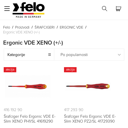
Felo
Proizvodi
ŠRAFCIGERI
ERGONIC VDE
Ergonic VDE XENO (+/-)
Ergonic VDE XENO (+/-)
Kategorije
Po popularnosti
akcija
akcija
416 192 90
417 293 90
Šrafciger Felo Ergonic VDE E-
Šrafciger Felo Ergonic VDE E-
Slim XENO PH1/SL 41619290
Slim XENO PZ2/SL 41729390