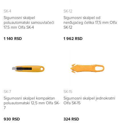
SK-4
SK-12
Sigurnosni skalpel
Sigurnosni skalpel od
poluautomatski samouvlačeći
nerđujaćeg čelika 17,5 mm Olfa
17,5 mm Olfa SK-4
SK-12
1 140 RSD
1 962 RSD
SK-7
SK-15
Sigurnosni skalpel kompaktan
Sigurnosni skalpel jednokratni
poluautomatski 12,5 mm Olfa SK-
Olfa SK-15
7
930 RSD
324 RSD