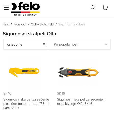
Felo
Proizvodi
OLFA SKALPELI
Sigurnosni skalpeli
Sigurnosni skalpeli Olfa
Kategorije
Po popularnosti
SK-10
SK-16
Sigurnosni skalpel za sečenje
Sigurnosni skalpel za sečenje i
plastične trake i omota 17,8 mm
raspakivanje Olfa SK-16
Olfa SK-10