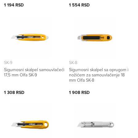
1 194 RSD
1 554 RSD
SK-9
SK-8
Sigurnosni skalpel samouvlačeći
Sigurnosni skalpel sa oprugom i
17,5 mm Olfa SK-9
nožićem za samouvlačenje 18
mm Olfa SK-8
1 308 RSD
1 908 RSD