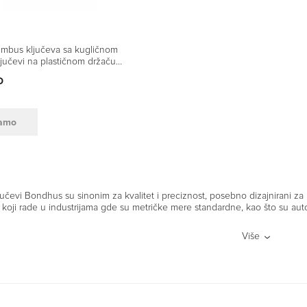
imbus ključeva sa kugličnom
ljučevi na plastičnom držaču
ulti Pack HEX 14187 16 kom
D
amo
ljučevi Bondhus su sinonim za kvalitet i preciznost, posebno dizajnirani za 
e koji rade u industrijama gde su metričke mere standardne, kao što su auto
Više
tike metričkih ključeva Bondhus:
čelik: Kao i svi Bondhus alati, metrički ključevi su izrađeni od Protanium® 
 izuzetnu otpornost na savijanje i lomljenje, što je ključno za alate koji 
: Bondhus metrički ključevi su poznati po svojoj preciznoj izradi. Svaki kl
savršeno prianjanje u zavrtnjima i smanjuje rizik od oštećenja alata ili r