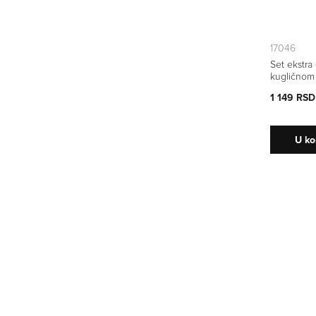
17046
Set ekstra
kugličnom
HEX 1,5 - 
1 149 RSD
U ko