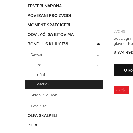
TESTERI NAPONA
POVEZANI PROIZVODI
MOMENT ŠRAFCIGERI
77099
ODVIJAČI SA BITOVIMA
Set dugih 
glavom Bo
BONDHUS KLJUČEVI
kom
3 374 RS
Setovi
Hex
U ko
Inčni
Metrički
akcija
Sklopivi ključevi
T-odvijači
OLFA SKALPELI
PICA