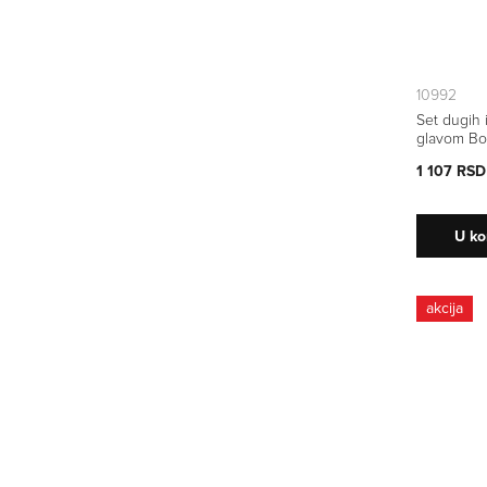
10992
Set dugih 
glavom Bo
kom
1 107 RSD
U ko
akcija