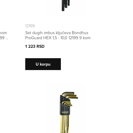
12199
čnom
Set dugih imbus ključeva Bondhus
999 9
ProGuard HEX 1,5 - 10,0 12199 9 kom
1 223 RSD
U korpu