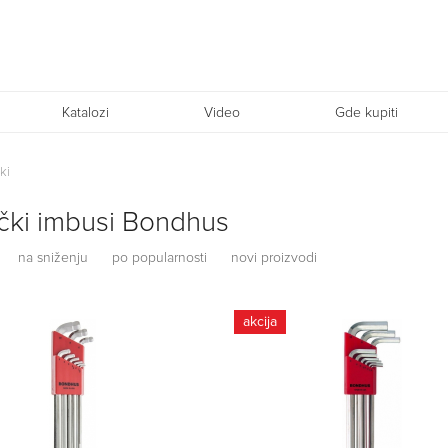
Katalozi
Video
Gde kupiti
ki
čki imbusi Bondhus
na sniženju
po popularnosti
novi proizvodi
akcija