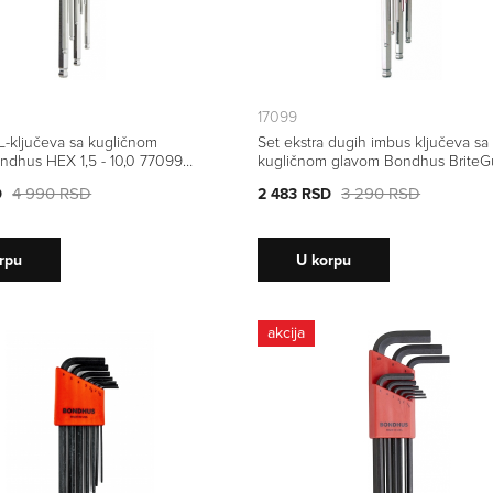
17099
L-ključeva sa kugličnom
Set ekstra dugih imbus ključeva sa
ndhus HEX 1,5 - 10,0 77099 9
kugličnom glavom Bondhus BriteG
HEX 1,5 - 10,0 17099 9 kom
4 990 RSD
3 290 RSD
D
2 483 RSD
rpu
U korpu
akcija