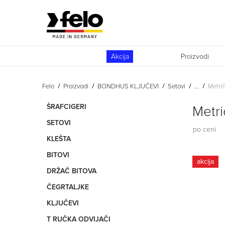
Akcija
Proizvodi
Felo
Proizvodi
BONDHUS KLJUČEVI
Setovi
...
Metrič
ŠRAFCIGERI
Metri
SETOVI
po ceni
KLEŠTA
BITOVI
akcija
DRŽAČ BITOVA
ČEGRTALJKE
KLJUČEVI
T RUČKA ODVIJAČI