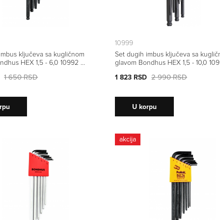
10999
imbus ključeva sa kugličnom
Set dugih imbus ključeva sa kugli
ndhus HEX 1,5 - 6,0 10992 7
glavom Bondhus HEX 1,5 - 10,0 10
kom
1 650 RSD
2 990 RSD
1 823 RSD
rpu
U korpu
akcija