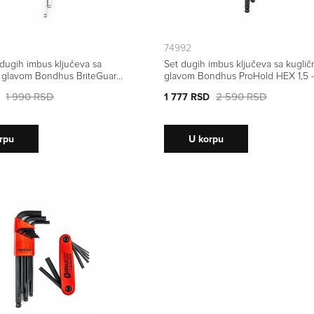
74992
 dugih imbus ključeva sa
Set dugih imbus ključeva sa kugli
 glavom Bondhus BriteGuard
glavom Bondhus ProHold HEX 1,5 -
5,0 17046 6 kom
74992 7 kom
1 990 RSD
2 590 RSD
1 777 RSD
rpu
U korpu