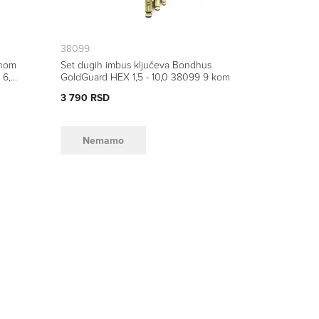
38099
čnom
Set dugih imbus ključeva Bondhus
 6,0
GoldGuard HEX 1,5 - 10,0 38099 9 kom
3 790 RSD
Nemamo