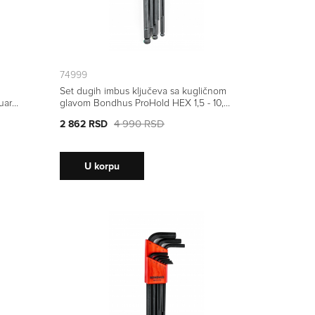
74999
Set dugih imbus ključeva sa kugličnom
uard
glavom Bondhus ProHold HEX 1,5 - 10,0
74999 9 kom
4 990 RSD
2 862 RSD
U korpu