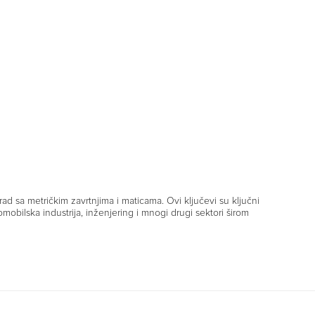
rad sa metričkim zavrtnjima i maticama. Ovi ključevi su ključni
mobilska industrija, inženjering i mnogi drugi sektori širom
čelika, koji je do 20% jači od običnih čelika. Ovaj materijal
se koriste u zahtevnim uslovima.
juč je tačno izrađen prema metričkim standardima, što
adnog komada.