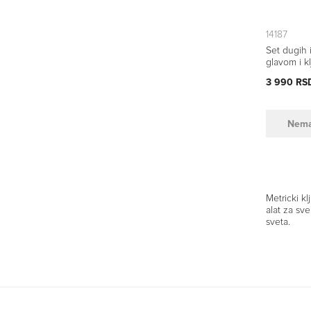
14187
Set dugih 
glavom i k
Bondhus M
3 990 RS
Nem
Metricki k
alat za sv
sveta.
Karakteris
Protanium® 
obezbeđuje
Preciznost
omogućava 