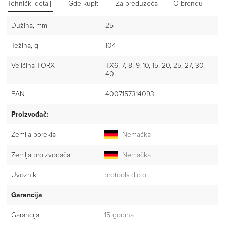
Tehnički detalji
Gde kupiti
Za preduzeća
O brendu
Iz
Dužina, mm
25
Težina, g
104
Veličina TORX
TX6, 7, 8, 9, 10, 15, 20, 25, 27, 30,
40
EAN
4007157314093
Proizvođač:
Zemlja porekla
Nemačka
Zemlja proizvođača
Nemačka
Uvoznik:
brotools d.o.o.
Garancija
Garancija
15 godina