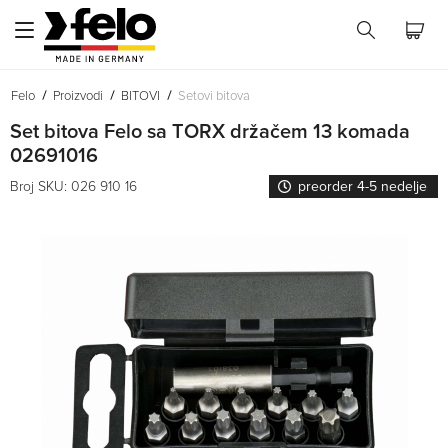
Felo
Proizvodi
BITOVI
Setovi bitova
Set bitova Felo sa TORX držačem 13 komada
02691016
Broj SKU: 026 910 16
preorder 4-5 nedelje