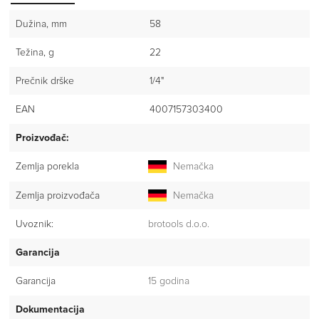
Dužina, mm
58
Težina, g
22
Prečnik drške
1/4"
EAN
4007157303400
Proizvođač:
Zemlja porekla
Nemačka
Zemlja proizvođača
Nemačka
Uvoznik:
brotools d.o.o.
Garancija
Garancija
15 godina
Dokumentacija