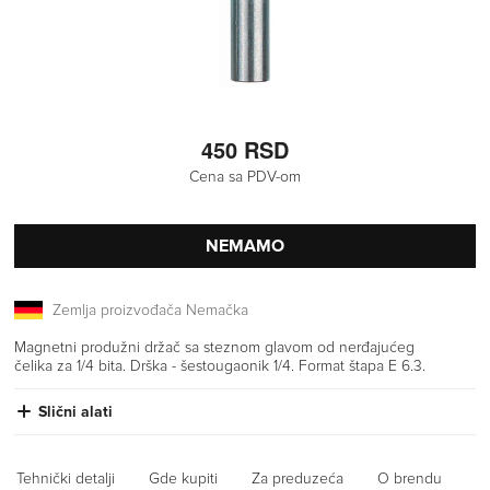
450 RSD
Cena sa PDV-om
NEMAMO
Zemlja proizvođača Nemačka
Magnetni produžni držač sa steznom glavom od nerđajućeg
čelika za 1/4 bita. Drška - šestougaonik 1/4. Format štapa E 6.3.
Slični alati
Tehnički detalji
Gde kupiti
Za preduzeća
O brendu
Iz