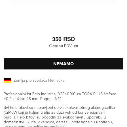
350 RSD
Cena sa PDV-om
NEMAMO
Zemlja proizvođača Nemačka
Profesionalni bit Felo Industrial 02340010 za TORX PLUS šrafove
40IP, dužine 25 mm. Pogon - 1/4".
Svi Felo bitovi su napravljeni od visokokvalitetnog alatnog čelika
(CrMoV) koji je kaljen u ulju za duži vek od konvencionalnih
burgija. Felo bitovi su pogodni za svakodnevnu upotrebu u
domaćinstvu (kuća, vikendica, garaža) i profesionalnu upotrebu,
jer su otporni na velika opterećenja.