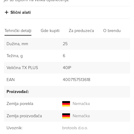
Slični alati
Tehnički detalji
Gde kupiti
Za preduzeća
O brendu
Iz
Dužina, mm
25
Težina, g
6
Veličina TX PLUS
40IP
EAN
4007157513618
Proizvođač:
Zemlja porekla
Nemačka
Zemlja proizvođača
Nemačka
Uvoznik:
brotools d.o.o.