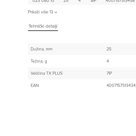
023 080 10
25
4
8IP
4007157513458
Prikaži više
13
Tehnički detalji
Dužina, mm
25
Težina, g
4
Veličina TX PLUS
7IP
EAN
4007157513434