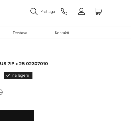
Pretraga
Dostava
Kontakti
PLUS 7IP x 25 02307010
na lageru
D