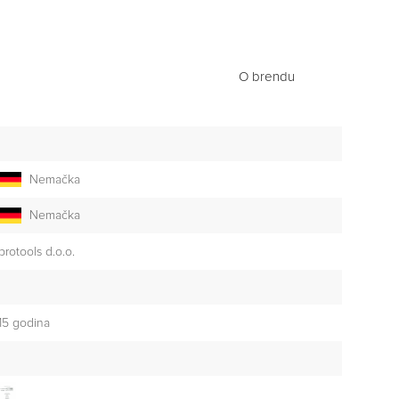
O brendu
Nemačka
Nemačka
brotools d.o.o.
15 godina