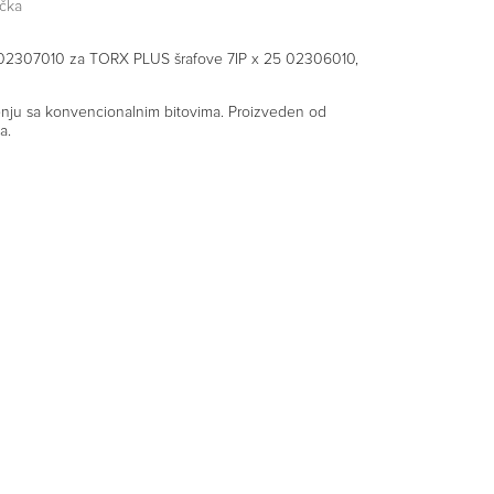
čka
ial 02307010 za TORX PLUS šrafove 7IP x 25 02306010,
đenju sa konvencionalnim bitovima. Proizveden od
a.