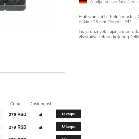
Zemlja proizvođača Nema
Profesionalni bit Felo Industr
dužine 25 mm. Pogon - 1/4".
Imaju duži vek trajanja u pore
visokokvalitetnog kaljenog čelik
Cena
Dostupnost
279 RSD
U korpu
279 RSD
U korpu