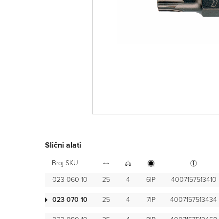
Slični alati
Broj SKU
023 060 10
25
4
6IP
4007157513410
023 070 10
25
4
7IP
4007157513434