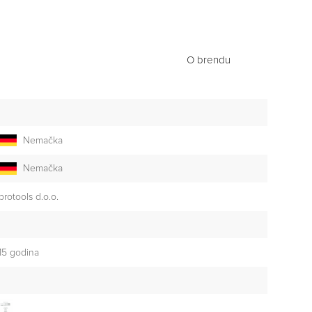
O brendu
Nemačka
Nemačka
brotools d.o.o.
15 godina