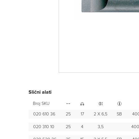
Slični alati
Broj SKU
020 610 36
25
17
2 X 6,5
SB
400
020 310 10
25
4
3,5
400