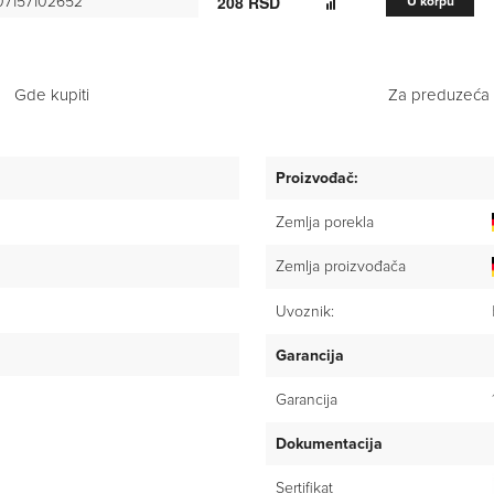
208 RSD
7157102652
U korpu
557 RSD
U korpu
102 RSD
U korpu
Gde kupiti
Za preduzeća
140 RSD
Preorder
Proizvođač:
250 RSD
Preorder
Zemlja porekla
350 RSD
Preorder
Zemlja proizvođača
350 RSD
Preorder
Uvoznik:
250 RSD
Preorder
Garancija
350 RSD
Preorder
Garancija
290 RSD
Preorder
Dokumentacija
790 RSD
Preorder
Sertifikat