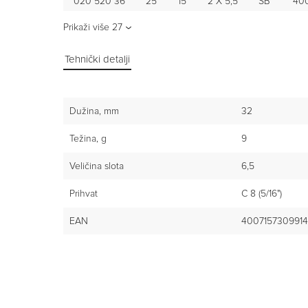
020 520 36
25
15
2 X 5,5
SB
400
Prikaži više
27
Tehnički detalji
Dužina, mm
32
Težina, g
9
Veličina slota
6,5
Prihvat
C 8 (5/16")
EAN
4007157309914