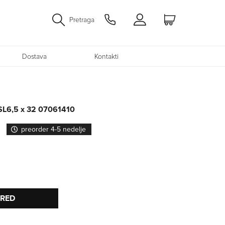
Pretraga
Dostava
Kontakti
t SL6,5 x 32 07061410
preorder 4-5 nedelje
PRED