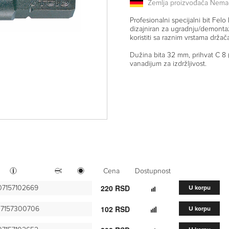
Zemlja proizvođača Nema
Profesionalni specijalni bit Felo
dizajniran za ugradnju/demonta
koristiti sa raznim vrstama držač
Dužina bita 32 mm, prihvat C 8 (
vanadijum za izdržljivost.
Cena
Dostupnost
220 RSD
7157102669
U korpu
102 RSD
7157300706
U korpu