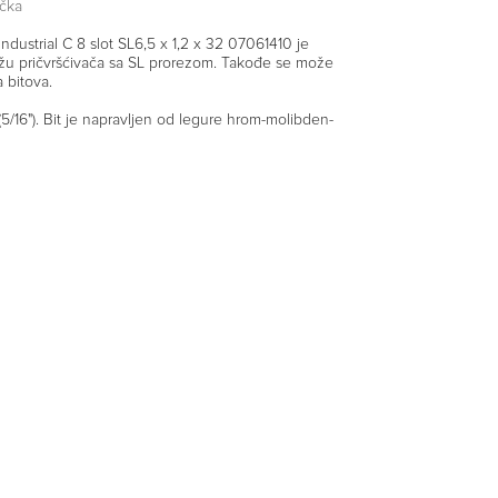
čka
 Industrial C 8 slot SL6,5 x 1,2 x 32 07061410 je
žu pričvršćivača sa SL prorezom. Takođe se može
a bitova.
5/16"). Bit je napravljen od legure hrom-molibden-