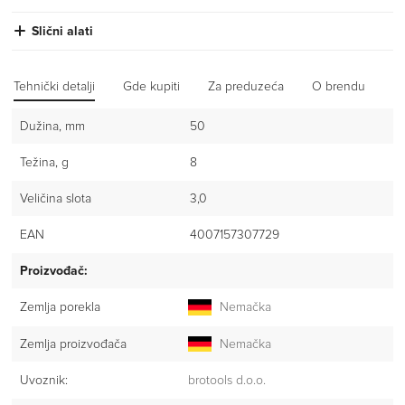
Slični alati
Tehnički detalji
Gde kupiti
Za preduzeća
O brendu
Iz
Dužina, mm
50
Težina, g
8
Veličina slota
3,0
EAN
4007157307729
Proizvođač:
Zemlja porekla
Nemačka
Zemlja proizvođača
Nemačka
Uvoznik:
brotools d.o.o.