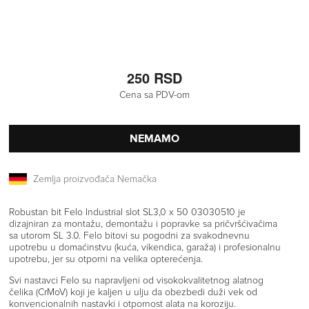
250 RSD
Cena sa PDV-om
NEMAMO
Zemlja proizvođača Nemačka
Robustan bit Felo Industrial slot SL3,0 x 50 03030510 je
dizajniran za montažu, demontažu i popravke sa pričvršćivačima
sa utorom SL 3.0. Felo bitovi su pogodni za svakodnevnu
upotrebu u domaćinstvu (kuća, vikendica, garaža) i profesionalnu
upotrebu, jer su otporni na velika opterećenja.
Svi nastavci Felo su napravljeni od visokokvalitetnog alatnog
čelika (CrMoV) koji je kaljen u ulju da obezbedi duži vek od
konvencionalnih nastavki i otpornost alata na koroziju.