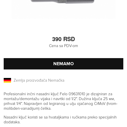
390 RSD
Cena sa PDV-om
NEMAMO
Zemlja proizvođača Nemačka
Profesionalni inčni nasadni ključ Felo 09631010 je dizajniran za
montažu/demontažu vijaka i navrtki od 1/2". Dužina ključa 25 мм,
prihvat 1/4". Napravljen od legiranog u ulju ojačanog CrMoV (hrom-
molibden-vanadijum) čelika.
Nasadni ključ koristi se sa hvataljkama i ručkama preko specijalnih
dodataka.