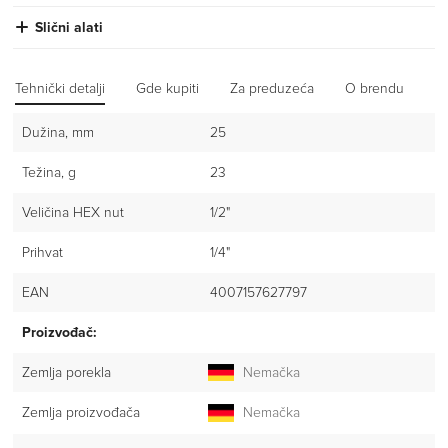
Slični alati
Tehnički detalji
Gde kupiti
Za preduzeća
O brendu
Iz
Dužina, mm
25
Težina, g
23
Veličina HEX nut
1/2"
Prihvat
1/4"
EAN
4007157627797
Proizvođač:
Zemlja porekla
Nemačka
Zemlja proizvođača
Nemačka