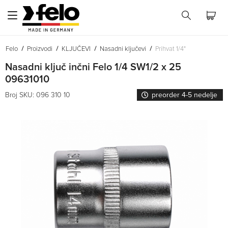
Felo
Proizvodi
KLJUČEVI
Nasadni ključevi
Prihvat 1/4"
Nasadni ključ inčni Felo 1/4 SW1/2 x 25
09631010
Broj SKU: 096 310 10
preorder 4-5 nedelje