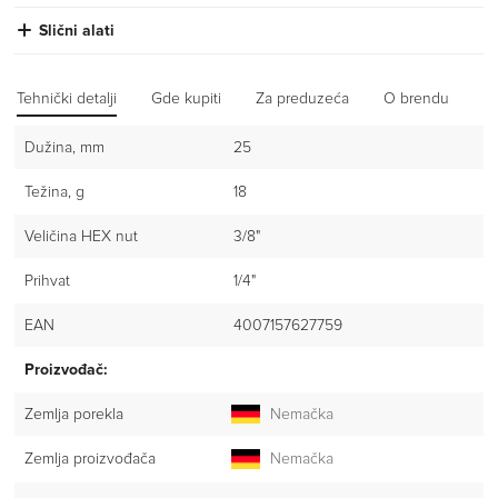
Slični alati
Tehnički detalji
Gde kupiti
Za preduzeća
O brendu
Iz
Dužina, mm
25
Težina, g
18
Veličina HEX nut
3/8"
Prihvat
1/4"
EAN
4007157627759
Proizvođač:
Zemlja porekla
Nemačka
Zemlja proizvođača
Nemačka