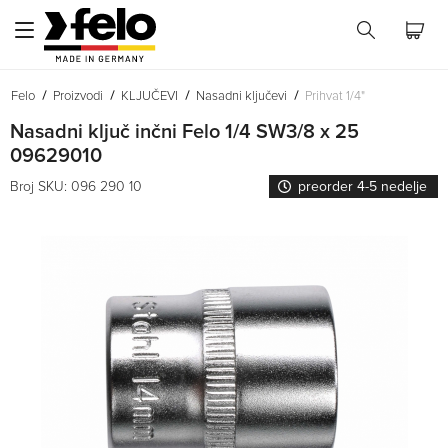
Felo
Proizvodi
KLJUČEVI
Nasadni ključevi
Prihvat 1/4"
Nasadni ključ inčni Felo 1/4 SW3/8 x 25
09629010
Broj SKU: 096 290 10
preorder 4-5 nedelje