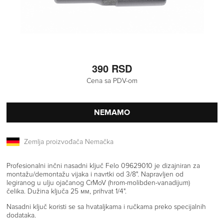
390 RSD
Cena sa PDV-om
NEMAMO
Zemlja proizvođača Nemačka
Profesionalni inčni nasadni ključ Felo 09629010 je dizajniran za
montažu/demontažu vijaka i navrtki od 3/8". Napravljen od
legiranog u ulju ojačanog CrMoV (hrom-molibden-vanadijum)
čelika. Dužina ključa 25 мм, prihvat 1/4".
Nasadni ključ koristi se sa hvataljkama i ručkama preko specijalnih
dodataka.