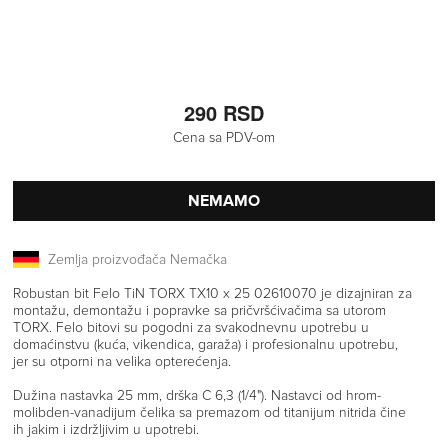
290 RSD
Cena sa PDV-om
NEMAMO
Zemlja proizvođača Nemačka
Robustan bit Felo TiN TORX TX10 x 25 02610070 je dizajniran za
montažu, demontažu i popravke sa pričvršćivačima sa utorom
TORX. Felo bitovi su pogodni za svakodnevnu upotrebu u
domaćinstvu (kuća, vikendica, garaža) i profesionalnu upotrebu,
jer su otporni na velika opterećenja.
Dužina nastavka 25 mm, drška C 6,3 (1/4"). Nastavci od hrom-
molibden-vanadijum čelika sa premazom od titanijum nitrida čine
ih jakim i izdržljivim u upotrebi.