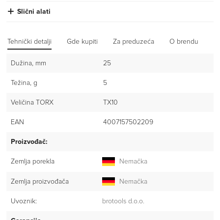
Slični alati
Tehnički detalji
Gde kupiti
Za preduzeća
O brendu
Iz
Dužina, mm
25
Težina, g
5
Veličina TORX
TX10
EAN
4007157502209
Proizvođač:
Zemlja porekla
Nemačka
Zemlja proizvođača
Nemačka
Uvoznik:
brotools d.o.o.