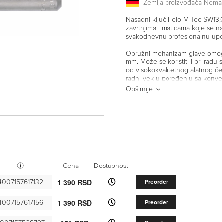
Zemlja proizvođača Nema
Nasadni ključ Felo M-Tec SW13,
zavrtnjima i maticama koje se n
svakodnevnu profesionalnu upo
Opružni mehanizam glave omogu
mm. Može se koristiti i pri radu 
od visokokvalitetnog alatnog če
radni vek u poređenju sa konve
Opširnije
Većinom šestougaonih šrafcige
matica na dužem navoju i kada s
M-TEC asortiman samouvereno r
oprugom drži vijak ili maticu i 
unazad da bi omogućio rad sa 
Cena
Dostupnost
1 390 RSD
4007157617132
Preorder
1 390 RSD
4007157617156
Preorder