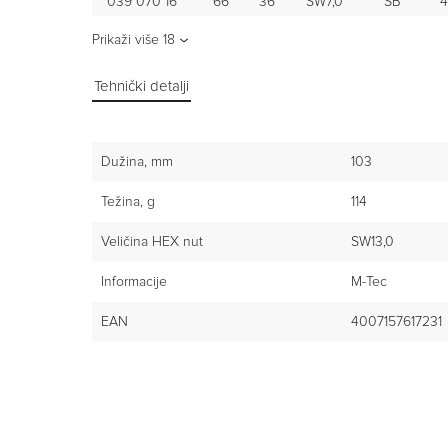
039 070 16
66
36
SW7,0
SB
4
Prikaži više
18
Tehnički detalji
Dužina, mm
103
Težina, g
114
Veličina HEX nut
SW13,0
Informacije
M-Tec
EAN
4007157617231