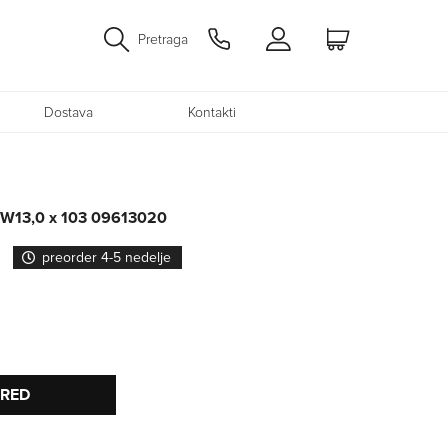
Pretraga
Dostava
Kontakti
 SW13,0 x 103 09613020
preorder 4-5 nedelje
PRED