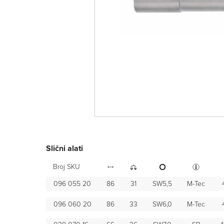
Slični alati
Broj SKU
096 055 20
86
31
SW5,5
M-Tec
096 060 20
86
33
SW6,0
M-Tec