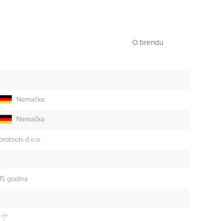
O brendu
Nemačka
Nemačka
brotools d.o.o.
15 godina