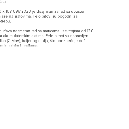
čka
0 x 103 09613020 je dizajniran za rad sa upuštenim
alaze na šrafovima. Felo bitovi su pogodni za
trebu.
ćava nesmetan rad sa maticama i zavrtnjima od 13,0
sa akumulatorskim alatima. Felo bitovi su napravljeni
lika (CrMoV), kaljenog u ulju, što obezbeđuje duži
ncionalnim burgijama.
ra i pogona Hex-Nut je veoma teško rukovati kada je
u zavrtanj ili matica na teško dostupnom mestu. Felo
ešava ove probleme, pošto magnetno kućište sa
postavlja ih na teško dostupna mesta, a magnet klizi
zavrtnjima sa dugim navojem.