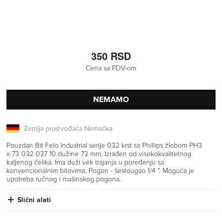
350 RSD
Cena sa PDV-om
NEMAMO
Zemlja proizvođača Nemačka
Pouzdan Bit Felo Industrial serije 032 krst sa Phillips žlebom PH3
x 73 032 037 10 dužine 73 mm. Izrađen od visokokvalitetnog
kaljenog čelika. Ima duži vek trajanja u poređenju sa
konvencionalnim bitovima. Pogon - šestougao 1/4 ". Moguća je
upotreba ručnog i mašinskog pogona.
Slični alati