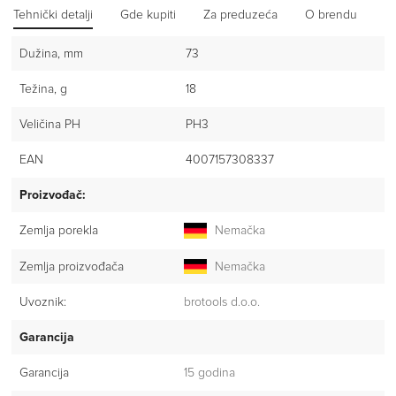
Tehnički detalji
Gde kupiti
Za preduzeća
O brendu
Iz
Dužina, mm
73
Težina, g
18
Veličina PH
PH3
EAN
4007157308337
Proizvođač:
Zemlja porekla
Nemačka
Zemlja proizvođača
Nemačka
Uvoznik:
brotools d.o.o.
Garancija
Garancija
15 godina