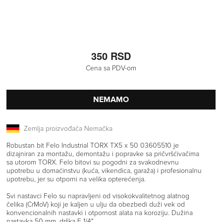
350 RSD
Cena sa PDV-om
NEMAMO
Zemlja proizvođača Nemačka
Robustan bit Felo Industrial TORX TX5 x 50 03605510 je
dizajniran za montažu, demontažu i popravke sa pričvršćivačima
sa utorom TORX. Felo bitovi su pogodni za svakodnevnu
upotrebu u domaćinstvu (kuća, vikendica, garaža) i profesionalnu
upotrebu, jer su otporni na velika opterećenja.
Svi nastavci Felo su napravljeni od visokokvalitetnog alatnog
čelika (CrMoV) koji je kaljen u ulju da obezbedi duži vek od
konvencionalnih nastavki i otpornost alata na koroziju. Dužina
nastavka 50 mm, drška E 1/4".