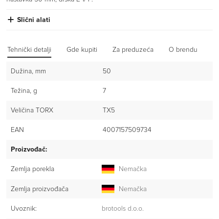
Slični alati
Tehnički detalji
Gde kupiti
Za preduzeća
O brendu
Iz
Dužina, mm
50
Težina, g
7
Veličina TORX
TX5
EAN
4007157509734
Proizvođač:
Zemlja porekla
Nemačka
Zemlja proizvođača
Nemačka
Uvoznik:
brotools d.o.o.