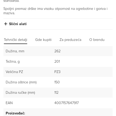
standarda.
Spoljni premaz drške ima visoku otpornost na ogrebotine i goriva i
maziva.
Slični alati
Tehnički detalji
Gde kupiti
Za preduzeća
O brendu
Iz
Dužina, mm
262
Težina, g
201
Veličina PZ
PZ3
Dužina oštrice (mm)
150
Dužina ručke (mm)
112
EAN
4007157647917
Proizvođač: