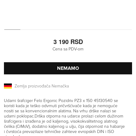
3 190 RSD
Cena sa PDV-om
NEMAMO
Zemlja proizvođača Nemačka
Udarni šrafciger Felo Ergonic Pozidriv PZ3 x 150 45130540 se
koristi kada je teško odvrnuti pričvršćivače kada je nemoguće
nositi se sa konvencionalnim alatima. Na vrhu drške nalazi se
udarni poklopac.Drška otporna na udarce prolazi celom dužinom
šrafcigera i izrađena je od kaljenog, visokokvalitetnog alatnog
čelika (CrMoV), dodatno kaljenog u ulju, čija otpornost na habanje
i čvrstoća prevazilaze tehničke zahteve evropskih DIN i ISO