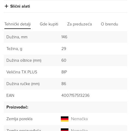
Slični alati
Tehnički detalji
Gde kupiti
Za preduzeća
O brendu
Iz
Dužina, mm
146
Težina, g
29
Dužina oštrice (mm)
60
Veličina TX PLUS
8IP
Dužina ručke (mm)
86
EAN
4007157513236
Proizvođač:
Zemlja porekla
Nemačka
Zemlja proizvođača
Nemačka