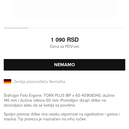
1 090 RSD
Cena sa PDV-om
NEMAMO
Zemlja proizvođača Nemačka
Šrafciger Felo Ergonic TORX PLUS 8IP x 60 40908340, dužine
146 mm i dužine oštrice 60 mm. Promišljen dizajn drške ne
dozvoljava alatu da se kotrlja sa površine.
Spoljni premaz drške ima visoku otpornost na ogrebotine i goriva i
maziva. Tip proreza je naznačen na vrhu ručke.