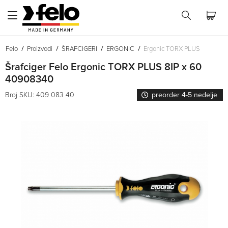
Felo
Proizvodi
ŠRAFCIGERI
ERGONIC
Ergonic TORX PLUS
Šrafciger Felo Ergonic TORX PLUS 8IP x 60
40908340
Broj SKU: 409 083 40
preorder 4-5 nedelje