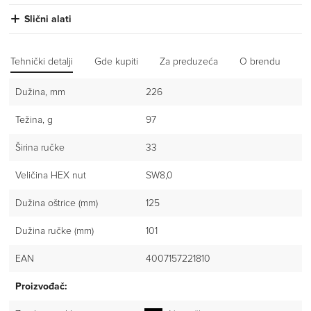
Slični alati
Tehnički detalji
Gde kupiti
Za preduzeća
O brendu
Iz
Dužina, mm
226
Težina, g
97
Širina ručke
33
Veličina HEX nut
SW8,0
Dužina oštrice (mm)
125
Dužina ručke (mm)
101
EAN
4007157221810
Proizvođač: