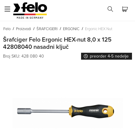
Felo
Proizvodi
ŠRAFCIGERI
ERGONIC
Ergonic HEX Nut
Šrafciger Felo Ergonic HEX-nut 8,0 x 125
42808040 nasadni ključ
Broj SKU: 428 080 40
preorder 4-5 nedelje