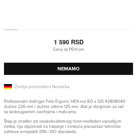
1 590 RSD
Cena sa PDV-om
NEMAMO
Zemlja proizvođača Nemačka
Profesionalni šrafciger Felo Ergonic HEX-nut 8,0 x 125 42808040
dužine 226 mm i dužine oštrice 125 mm. Alat je dizajniran za rad
sa šestougaonim zavrtnjima i maticama.
Štap je izrađen od visokokvalitetnog hrom-molibden-vanadijum
čelika, čija otpornost na habanje i čvrstoća prevazilazi tehničke
zahteve evropskih DIN i ISO standarda.