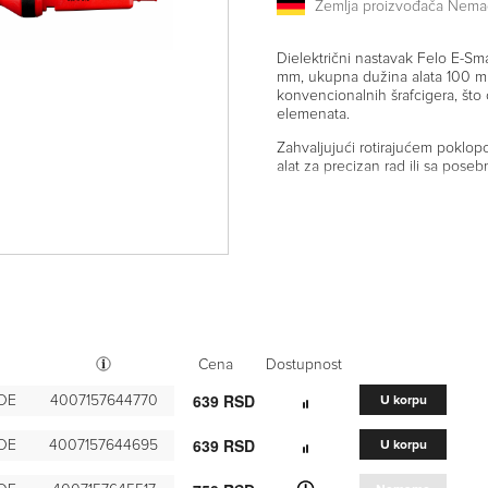
Zemlja proizvođača Nema
Dielektrični nastavak Felo E-S
mm, ukupna dužina alata 100 mm.
konvencionalnih šrafcigera, što
elemenata.
Zahvaljujući rotirajućem poklop
alat za precizan rad ili sa poseb
Cena
Dostupnost
639 RSD
VDE
4007157644770
U korpu
639 RSD
VDE
4007157644695
U korpu