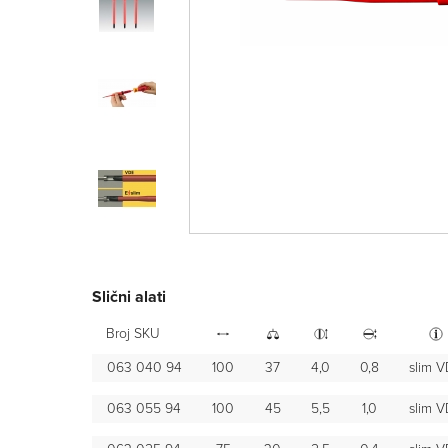
Slični alati
Broj SKU
063 040 94
100
37
4,0
0,8
slim 
063 055 94
100
45
5,5
1,0
slim 