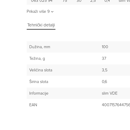
063 025 94
75
30
2,5
0,4
slim 
Prikaži više
9
Tehnički detalji
Dužina, mm
100
Težina, g
37
Veličina slota
3,5
Širina slota
0,6
Informacije
slim VDE
EAN
400715764475