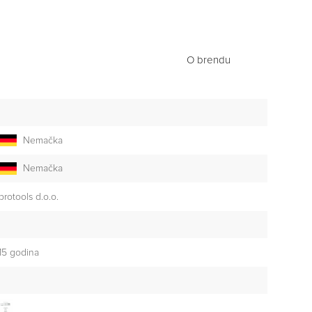
O brendu
Nemačka
Nemačka
brotools d.o.o.
15 godina