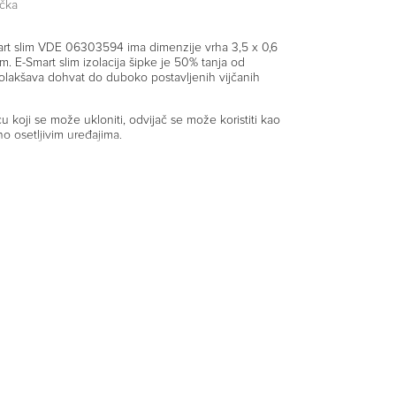
čka
mart slim VDE 06303594 ima dimenzije vrha 3,5 x 0,6
 E-Smart slim izolacija šipke je 50% tanja od
 olakšava dohvat do duboko postavljenih vijčanih
cu koji se može ukloniti, odvijač se može koristiti kao
no osetljivim uređajima.