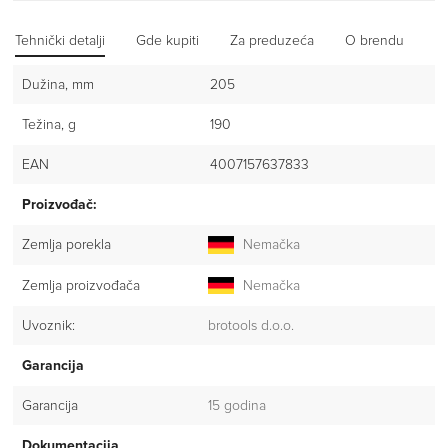
Tehnički detalji
Gde kupiti
Za preduzeća
O brendu
Iz
Dužina, mm
205
Težina, g
190
EAN
4007157637833
Proizvođač:
Zemlja porekla
Nemačka
Zemlja proizvođača
Nemačka
Uvoznik:
brotools d.o.o.
Garancija
Garancija
15 godina
Dokumentacija