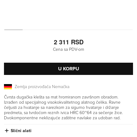
2 311 RSD
Cena sa PDV-om
U KORPU
Zemlja proizvođača Nemačka
Čvrsta dugačka klešta sa mat hromiranom završnom obradom.
Izrađen od specijalnog visokokvalitetnog alatnog čelika. Ravne
čeljusti za hvatanje sa narezkom za sigurno hvatanje i držanje
predmeta, sa tvrdoćom reznih ivica HRC 60~64 za sečenje žice.
Dvokomponentne neklizajuće zaštitne navlake za udoban rad.
Slični alati