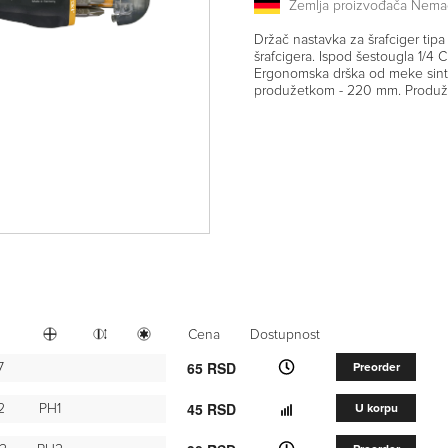
Zemlja proizvođača Nema
Držač nastavka za šrafciger ti
šrafcigera. Ispod šestougla 1/4 
Ergonomska drška od meke sinte
produžetkom - 220 mm. Produžn
Cena
Dostupnost
65 RSD
7
Preorder
45 RSD
2
PH1
U korpu