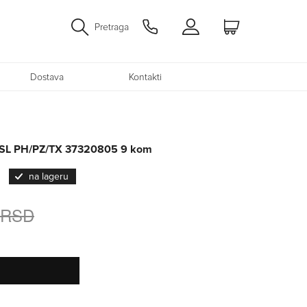
Pretraga
Dostava
Kontakti
lo SL PH/PZ/TX 37320805 9 kom
na lageru
 RSD