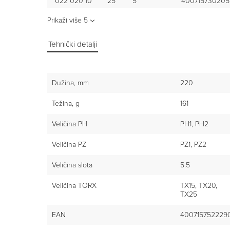
022 020 10
25
5
400715730205
Prikaži više
5
Tehnički detalji
Dužina, mm
220
Težina, g
161
Veličina PH
PH1, PH2
Veličina PZ
PZ1, PZ2
Veličina slota
5.5
Veličina TORX
TX15, TX20,
TX25
EAN
400715752229