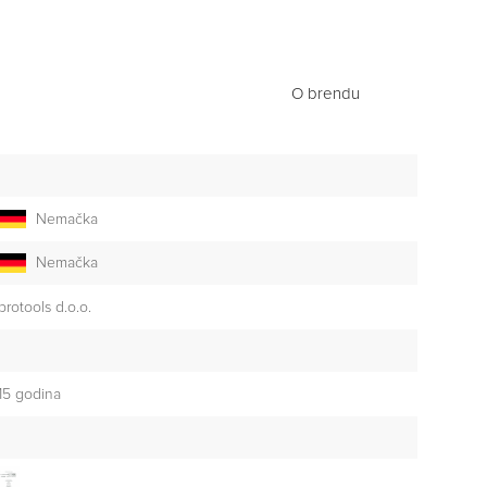
O brendu
Nemačka
Nemačka
brotools d.o.o.
15 godina