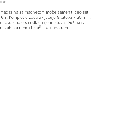
čka
pa magazina sa magnetom može zameniti ceo set
C 6.3. Komplet držača uključuje 8 bitova k 25 mm.
tičke smole sa odlaganjem bitova. Dužina sa
i kabl za ručnu i maŠinsku upotrebu.