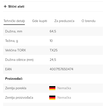
Slični alati
Tehnički detalji
Gde kupiti
Za preduzeća
O brendu
Iz
Dužina, mm
64,5
Težina, g
10
Veličina TORX
TX25
Dužina oštrice (mm)
24,5
EAN
4007157650474
Proizvođač:
Zemlja porekla
Nemačka
Zemlja proizvođača
Nemačka