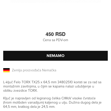
450 RSD
Cena sa PDV-om
NEMAMO
Zemlja proizvođača Nemačka
L-ključ Felo TORX TX25 x 64,5 mm 34802510 koristi se za rad sa
montažnim zavrtnjima, u čijim se kapama nalazi udubljenje u
obliku zvezdice TORX.
Ključ je napravljen od legiranog čelika CrMoV visoke čvrstoće
(hrom molibden vanadijum) kaljenog u ulju. Dužina dugog dela je
64,5 mm, kratkog dela je 24,5 mm.