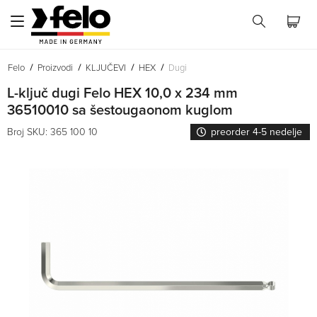
Felo
Proizvodi
KLJUČEVI
HEX
Dugi
L-ključ dugi Felo HEX 10,0 x 234 mm
36510010 sa šestougaonom kuglom
Broj SKU: 365 100 10
preorder 4-5 nedelje