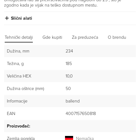
zgodno kada je vijak na teško dostupnom mestu.
Slični alati
Tehnički detalji
Gde kupiti
Za preduzeća
O brendu
Iz
Dužina, mm
234
Težina, g
185
Veličina HEX
10,0
Dužina oštrice (mm)
50
Informacije
ballend
EAN
4007157650818
Proizvođač:
Zemlja porekla
Nemačka