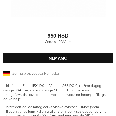
950 RSD
Cena sa PDV-om
NEMAMO
Zemlja proizvođača Nemačka
L-ključ dugi Felo HEX 10,0 x 234 mm 36510010, dužina dugog
dela je 234 mm, kratkog dela je 50 mm. Hromiranje vam
omogućava da povećate otpornost proizvoda na habanje, štiti ga
od korozije.
Proizveden od legiranog čelika visoke čvrstoće CrMoV (hrom-
milibden-vanadijum), kaljen u ulju. Sferni oblik šestougaonog vrha
omogućava rad sa pričvršćivačima pod nagibom do 25°, što je