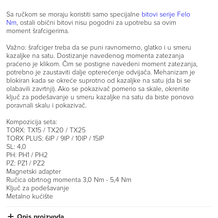
Sa ručkom se moraju koristiti samo specijalne
bitovi serije Felo
Nm
, ostali obični bitovi nisu pogodni za upotrebu sa ovim
moment šrafcigerima.
Važno: šrafciger treba da se puni ravnomerno, glatko i u smeru
kazaljke na satu. Dostizanje navedenog momenta zatezanja
praćeno je klikom. Čim se postigne navedeni moment zatezanja,
potrebno je zaustaviti dalje opterećenje odvijača. Mehanizam je
blokiran kada se okreće suprotno od kazaljke na satu (da bi se
olabavili zavrtnji). Ako se pokazivač pomerio sa skale, okrenite
ključ za podešavanje u smeru kazaljke na satu da biste ponovo
poravnali skalu i pokazivač.
Kompozicija seta:
TORX: TX15 / TX20 / TX25
TORX PLUS: 6IP / 9IP / 10IP / 15IP
SL: 4,0
PH: PH1 / PH2
PZ: PZ1 / PZ2
Magnetski adapter
Ručica obrtnog momenta 3,0 Nm - 5,4 Nm
Ključ za podešavanje
Metalno kućište
Opis proizvoda