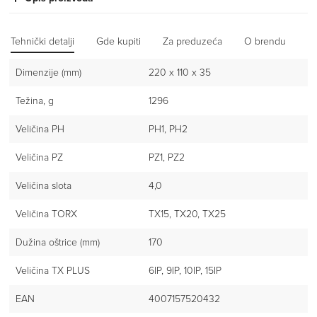
Tehnički detalji
Gde kupiti
Za preduzeća
O brendu
Iz
Dimenzije (mm)
220 x 110 x 35
Težina, g
1296
Veličina PH
PH1, PH2
Veličina PZ
PZ1, PZ2
Veličina slota
4,0
Veličina TORX
TX15, TX20, TX25
Dužina oštrice (mm)
170
Veličina TX PLUS
6IP, 9IP, 10IP, 15IP
EAN
4007157520432