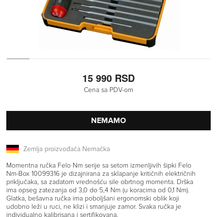
15 990 RSD
Cena sa PDV-om
NEMAMO
Zemlja proizvođača Nemačka
Momentna ručka Felo Nm serije sa setom izmenljivih šipki Felo
Nm-Box 10099316 je dizajnirana za sklapanje kritičnih električnih
priključaka, sa zadatom vrednošću sile obrtnog momenta. Drška
ima opseg zatezanja od 3,0 do 5,4 Nm (u koracima od 0,1 Nm).
Glatka, bešavna ručka ima poboljšani ergonomski oblik koji
udobno leži u ruci, ne klizi i smanjuje zamor. Svaka ručka je
individualno kalibrisana i sertifikovana.