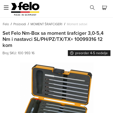
Felo
Proizvodi
MOMENT ŠRAFCIGERI
Moment setovi
Set Felo Nm-Box sa moment šrafciger 3,0-5,4
Nm i nastavci SL/PH/PZ/TX/TX+ 10099316 12
kom
Broj SKU: 100 993 16
preorder 4-5 nedelje